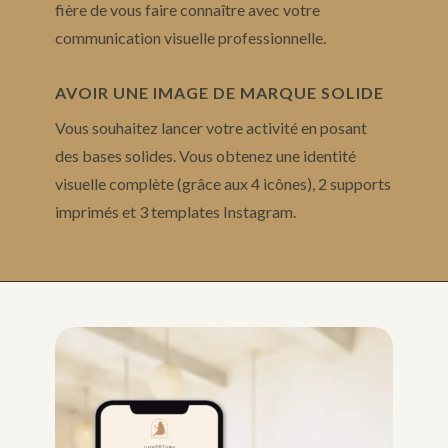
fière de vous faire connaître avec votre
communication visuelle professionnelle.
AVOIR UNE IMAGE DE MARQUE SOLIDE
Vous souhaitez lancer votre activité en posant
des bases solides. Vous obtenez une identité
visuelle complète (grâce aux 4 icônes), 2 supports
imprimés et 3 templates Instagram.