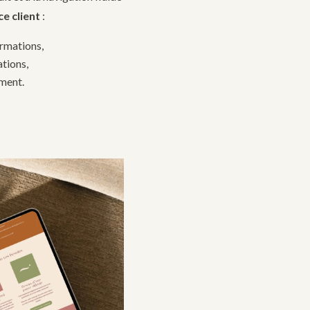
e client
:
ormations,
ations,
ment.