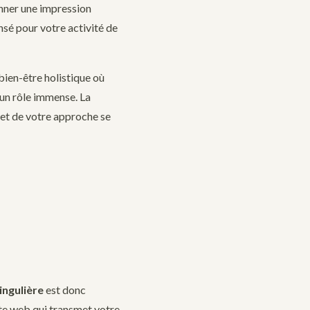
nner une impression
nsé pour votre activité de
 bien-être holistique où
t un rôle immense. La
 et de votre approche se
singulière
est donc
ite web qui transmet votre