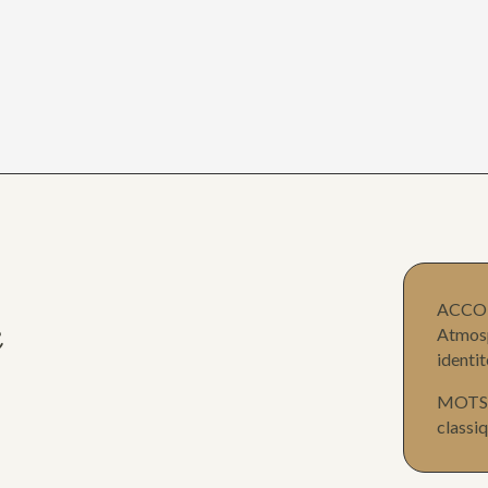
ACC
e
Atmosp
identit
MOTS
classi