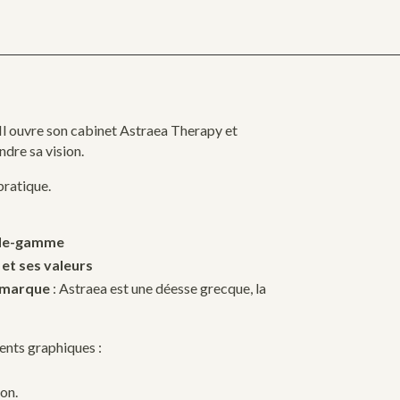
Il ouvre son cabinet Astraea Therapy et
ndre sa vision.
pratique.
-de-gamme
é et ses valeurs
 marque
: Astraea est une déesse grecque, la
ents graphiques :
ion.