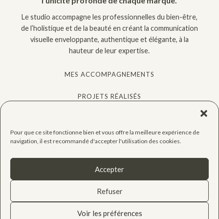
l’unicité profonde de chaque marque.
Le studio accompagne les professionnelles du bien-être,
de l’holistique et de la beauté en créant la communication
visuelle enveloppante, authentique et élégante, à la
hauteur de leur expertise.
MES ACCOMPAGNEMENTS
PROJETS RÉALISÉS
QUIZ GRATUIT
Pour que ce site fonctionne bien et vous offre la meilleure expérience de
CONSEILS
navigation, il est recommandé d'accepter l'utilisation des cookies.
CONTACT
Accepter
Refuser
Voir les préférences
2026 – AETHERA STUDIO créé par Marine Laborie EI – Tous droits réservés